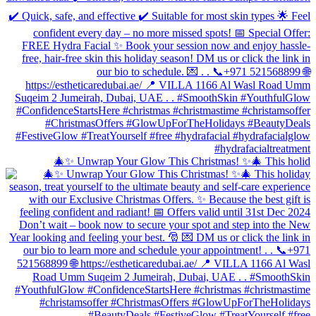
🎄✨ Unwrap Your Glow This Christmas! ✨🎄 This holid