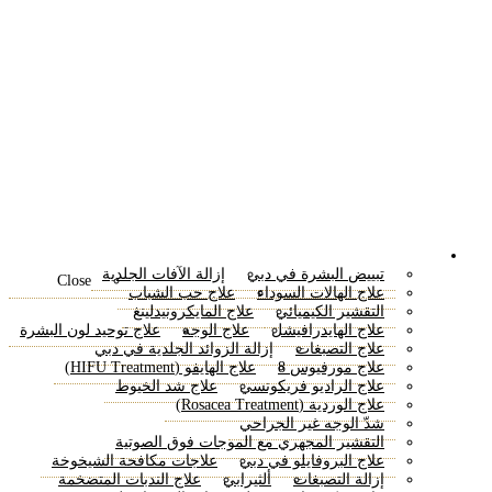
إعادة تسطيح البشرة بالليزر
العناية بالبشرة
تبييض البشرة في دبي
إزالة الآفات الجلدية
Close
علاج الهالات السوداء
علاج حب الشباب
التقشير الكيميائي
علاج المايكرونيدلينغ
علاج الهايدرافيشل
علاج الوجه
علاج توحيد لون البشرة
علاج التصبغات
إزالة الزوائد الجلدية في دبي
علاج مورفيوس 8
علاج الهايفو (HIFU Treatment)
علاج الراديو فريكونسي
علاج شد الخيوط
علاج الوردية (Rosacea Treatment)
شدّ الوجه غير الجراحي
التقشير المجهري مع الموجات فوق الصوتية
علاج البروفايلو في دبي
علاجات مكافحة الشيخوخة
إزالة التصبغات
ألثيرابي
علاج الندبات المتضخمة