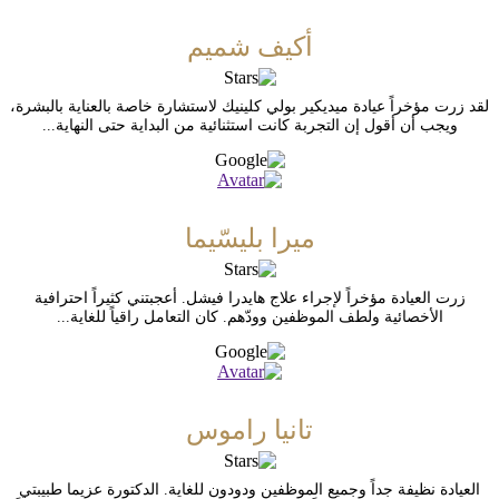
أكيف شميم
لقد زرت مؤخراً عيادة ميديكير بولي كلينيك لاستشارة خاصة بالعناية بالبشرة،
ويجب أن أقول إن التجربة كانت استثنائية من البداية حتى النهاية...
ميرا بليسّيما
زرت العيادة مؤخراً لإجراء علاج هايدرا فيشل. أعجبتني كثيراً احترافية
الأخصائية ولطف الموظفين وودّهم. كان التعامل راقياً للغاية...
تانيا راموس
العيادة نظيفة جداً وجميع الموظفين ودودون للغاية. الدكتورة عزيما طبيبتي