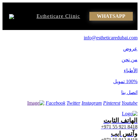
Estheticare Clinic
WHATSAPP
info@estheticaredubai.com
عروض
من نحن
الأطباء
100% تمويل
اتصل بنا
Facebook
Twitter
Instagram
Pinterest
Youtube
الهاتف الثابت
8418 921 55 971+
وآتس ایب
8418 912 55 971+