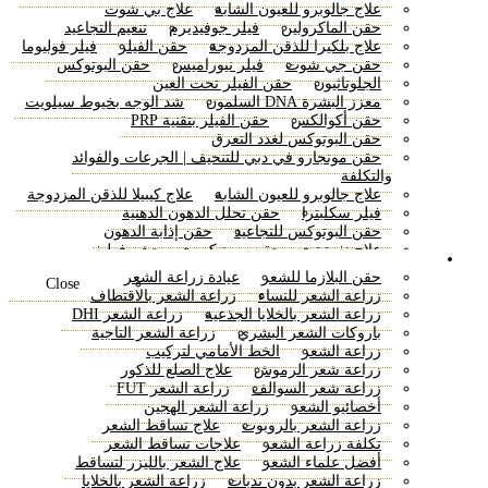
مراجعة الندبة الجراحية
شد الشفاه Bullhorn
علاج جالوبرو للعيون الشابة
علاج بي شوت
علاج الورم الشحمي
إزالة كيس العين
حقن الماكرولين
فيلر جوفيديرم
تنعيم التجاعيد
علاج شد الوجه بالخلايا الجذعية
عملية شد البطن
علاج بلكيرا للذقن المزدوجة
حقن الفيلر
فيلر فوليوما
شد الوجه السحري
علاج ليبوماتيك
تكبير الخد
حقن جي شوت
فيلر نيوراميس
حقن البوتوكس
كيفية فقدان الدهون في البطن
نحت الخصر
الجلوتاثيون
حقن الفيلر تحت العين
جراحة إصلاح الحنك
معزز البشرة DNA السلمون
شد الوجه بخيوط سيلويت
شد الجسم – استئصال دهون الحزام
شد عين البلازما
حقن أكوالكس
حقن الفيلر بتقنية PRP
علاج شفاه المدخنين
ترميم الحرق
حقن البوتوكس لغدد التعرق
جراحة الأوعية الدموية
تصغير الذقن
حقن مونجارو في دبي للتنحيف | الجرعات والفوائد
علاج شد الوجه المتجهات
بعقب إعادة تشكيل الفرنسية
والتكلفة
تجديد شباب اليد
شفط الدهون عالي الدقة
علاج جالوبرو للعيون الشابة
علاج كيبيلا للذقن المزدوجة
جراحة رفع الحاجب
شد البطن المحيطي
فيلر سكلبترا
حقن تحلل الدهون الدهنية
رفع صورة ظلية لينة
شد الجزء السفلي من الجسم
حقن البوتوكس للتجاعيد
حقن إذابة الدهون
رأب الحاجز الأنفي والحد من التوربينات
علاج نفرتيتي
حقن سونيكوس
حشو فوليفت
زراعة الشعر
جراحة تصحيح شحمة الأذن
حقن تنحيف الأنف
حشو الشفاه الروسية في دبي
حقن البلازما للشعر
عيادة زراعة الشعر
Close
حقن أوزمبيك
حقن حمض الهيالورونيك
زراعة الشعر للنساء
زراعة الشعر بالاقتطاف
العلاج بمادة الزيومين
حشوات فولبيلا
زراعة الشعر بالخلايا الجذعية
زراعة الشعر DHI
شد الوجه 8 نقاط
حقن سكسيندا لخسارة الوزن
باروكات الشعر البشري
زراعة الشعر التاجية
علاج بيلوتيرو فيلر
حقن فيلر الشفايف
حقن الرادييس
زراعة الشعر
الخط الأمامي لتركيب
حقن فقدان الوزن
حقن فيلر الفكين
زراعة شعر الرموش
علاج الصلع للذكور
فيلر الجسم – فيلر المؤخرة
زراعة شعر السوالف
زراعة الشعر FUT
حقن محفزات البشرة في دبي
حقن الفيلر التجميلي
أخصائيو الشعر
زراعة الشعر الهجين
إذابة الدهون ليمن بوتل
زراعة الشعر بالروبوت
علاج تساقط الشعر
تكلفة زراعة الشعر
علاجات تساقط الشعر
أفضل علماء الشعر
علاج الشعر بالليزر لتساقط
زراعة الشعر بدون ندبات
زراعة الشعر بالخلايا