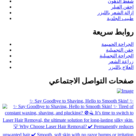
شفط الدهون
احقن الفيلر
إزالة الشعر بالليزر
طبيب الجلدية
روابط سريعة
الجراحة الحميمة
حقن التجميلية
الجراحة التجميلية
زراعة الشعر
العلاج بالليزر
صفحات التواصل الاجتماعي
✨ Say Goodbye to Shaving, Hello to Smooth Skin! ✨