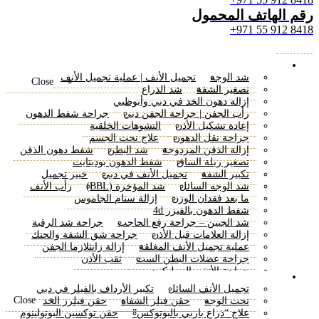
رقم الهاتف المحمول
8418 912 55 971+
Menu
الجراحة التجميلية
شد الوجه
تجميل الأنف | عملية تجميل الأنف
Close
تصغير الشفة
شد الذراع
إزالة دهون الخد في دبي وأبوظبي
رأب الجفن | جراحة الجفن دبي
جراحة شفط الدهون
إعادة تشكيل الأذن
التشوهات الخلقية
جراحة نقل الدهون
علاج نحت الجسم
إزالة الذقن المزدوجة
شد البطن
شفط دهون الذقن
تصغير ربلة الساق
شفط الدهون بوديتايت
تكبير الشفة
تجميل الأنف في دبي
خبير تجميل
شد الوجه السائل
شد المؤخرة (BBL)
رأب الأنف
ما بعد فقدان الوزن
إزالة سنام الجاموس
شفط الدهون بالفيزر 4d
شد الجبين – جراحة رفع الحاجب
جراحة شد الرقبة
إزالة العلامات قبل الأذن
جراحة شق الشفة والحنك
عملية تجميل الأنف المغلقة
إزالة زانثلازما الجفن
جراحة عضلات البطن الست
ثقب الأذن
جراحة الأنف بالسيليكون
حقن التجميلية
تكبير الشفة – تجميل الشفة دبي
عيادة شد الأرداف
تجميل الأنف السائل
تكبير الأرداف بالفيلر في دبي
شفط الدهون من الجسم
شد الفخذين
Close
نحت الوجه
حقن فيلر الشفاه
حقن فيلرز الخد
شد البطن المصغرة
مراجعة ندبة الوجه
علاج Jawline
علاج “ذراع باربي بالبوتوكس”
حقن توكسين البوتولينوم