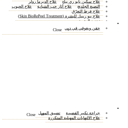
علاج سكين بايو ري بيل
علاج الديرما رولر
التصبغ الجلدي
علاج آثار حب الشباب
علاج الحبوب
علاج فرط التعرّق
علاج بيو ريبيل للبشرة (Skin BioRePeel Treatment)
تجديد البشرة
فقدان الوزن
حقن ويغوفي في دبي
Close
الجراحة الحميمة
جراحة تكبير القضيب
تضييق المهبل
Close
علاج الالتهابات المهبلية المتكررة