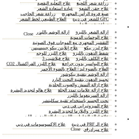
زراعة شعر اللحية
علاج الثعلبة البقعية
علاج حقن الشعر
عيادة استعادة الشعر
صبغ فروة الرأس المجهري
زراعة شعر الحاجب
GFC للشعر في دبي
العلاج الطبيعي لخط الشعر
زراعة شعر الشارب
علاجات الليزر
إزالة الشعر بالليزر
إزالة الوشم بالليزر
Close
علاج الوحمات الدموية
التقشير المجهري مع الموجات فوق الصوتية
علاج ليزر بيكو
علاج إنلايتن بيكو جينيسيس
شفط الدهون بالليزر
علاج الليزر للوجه
علاج الكلف بالليزر
علاج فيلاشيب 3
علاج البواسير بدون جراحة
علاج الليزر الفراكشنال CO2
العلاج بالضوء ليد | العلاج بالضوء الأحمر
إزالة الوشم بتقنية بيكوشور
تجميد الدهون بتقنية النحت البارد
علاج ازالة النمش والعيوب الجلدية
علاج إزالة علامات تمدد الجلد
علاج هالو لتجديد البشرة
إزالة السرينغوما بالليزر
نحت الجسم باستخدام تقنية سكلبتشر
علاج الميزوثيرابي في دبي
علاج الليزر والبلازما لتجديد البشرة
علاج إزالة الشامات بالليزر
إزالة الدهون بالليزر
طبيب الجلدية
شدّ البشرة بالليزر
إزالة الدهون غير الجراحية
علاج الـ PRF في دبي
علاج الإكسوسومات في دبي
علاج التقشير الكربوني بالليزر
Close
علاج ميرادراي
علاج تقشير الكربون بالليزر
علاج إذابة الدهون بالليزر
إيفو ليزر
علاج إعادة تأهيل البشرة