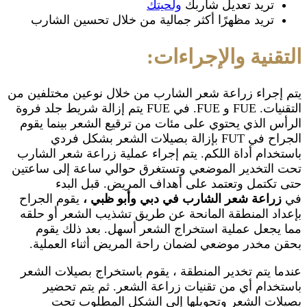
تريد تعديل شاربك
ولحيتك
تريد مظهرًا أكثر جمالية من خلال تحسين الشارب
التقنية والإجراءات:
يتم إجراء زراعة شعر الشارب من خلال نوعين مختلفين من
التقنيات. FUE و FUE. في FUE يتم إزالة شريط جلد فروة
الرأس الذي يحتوي على مئات من ترقيع الشعر بينما يقوم
الجراح في FUT بإزالة بصيلات الشعر بشكل فردي
باستخدام أداة اللكم. يتم إجراء عملية زراعة شعر الشارب
تحت التخدير الموضعي وتستغرق حوالي ساعة إلى ساعتين
حتى تكتمل وتعتمد على أهداف المريض. قبل البدء
في
زراعة شعر الشارب في دبي وأبو ظبي ،
يقوم الجراح
بإعداد المنطقة المانحة عن طريق تشذيب الشعر أو حلقه
مما يجعل عملية استخراج الشعر أسهل. بعد ذلك يقوم
بحقن مخدر موضعي لضمان راحة المريض أثناء العملية.
عندما يتم تخدير المنطقة ، يقوم باستخراج بصيلات الشعر
باستخدام أي من تقنيات زراعة الشعر. ثم يتم تحضير
بصيلات الشعر وتحويلها إلى الشكل المطلوب تحت