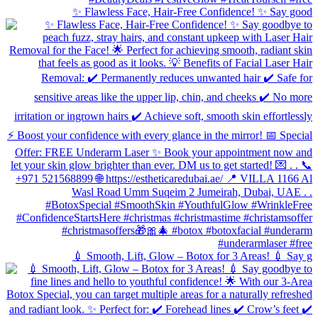
✨ Flawless Face, Hair-Free Confidence! ✨ Say good
💉 Smooth, Lift, Glow – Botox for 3 Areas! 💉 Say g