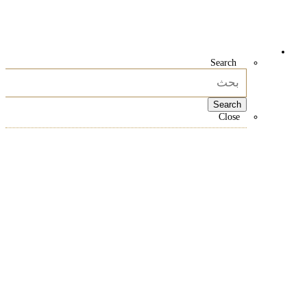
Search
حقن الوريد في دبي
حقنة تعزيز المناعة عبر الوريد في دبي
علاج NAD+ الوريدي في دبي
Close
Search
Close
مدونة او مذكرة
Close