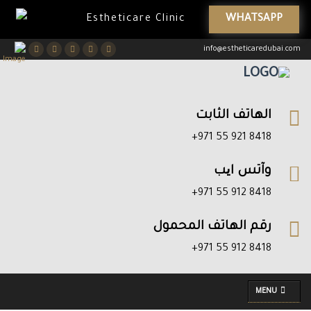
WHATSAPP
Estheticare Clinic
Youtube
Pinterest
Instagram
Twitter
Facebook
info@estheticaredubai.com
الهاتف الثابت
8418 921 55 971+
وآتس ایب
8418 912 55 971+
رقم الهاتف المحمول
8418 912 55 971+
MENU