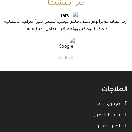
ميرا بليسّيما
زرت العيادة مؤخراً لإجراء علاج هايدرا فيشل. أعجبتني كثيراً احترافية الأخصائية
ولطف الموظفين وودّهم. كان التعامل راقياً للغاية...
م
العلاجات
تجميل الأنف
شفط الدهون
احقن الفيلر