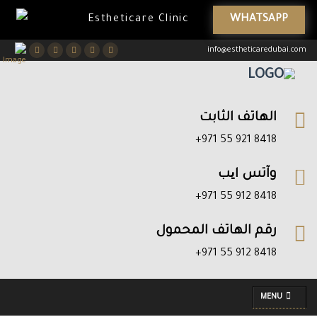
WHATSAPP
Estheticare Clinic
Youtube
Pinterest
Instagram
Twitter
Facebook
info@estheticaredubai.com
الهاتف الثابت
8418 921 55 971+
وآتس ایب
8418 912 55 971+
رقم الهاتف المحمول
8418 912 55 971+
MENU