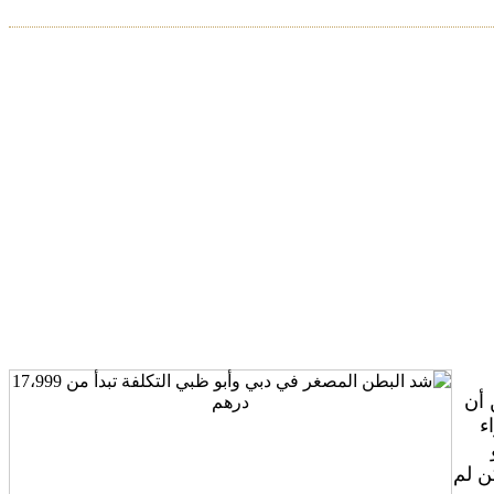
 أن
ء
ن لم