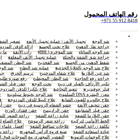
رقم الهاتف المحمول
8418 912 55 971+
Menu
الجراحة التجميلية
شد الوجه
تجميل الأنف | عملية تجميل الأنف
تصغير الشف
جراحة نقل الدهون
علاج نحت الجسم
إزالة الذقن المزدو
شد الوجه السائل
شد المؤخرة (BBL)
رأب الأنف
ما ب
جراحة شق الشفة والحنك
عملية تجميل الأنف المغلقة
إز
شفط الدهون من الجسم
شد الفخذين
شد البطن المصغر
علاج شد الوجه بالخلايا الجذعية
عملية شد البطن
شد الوج
شد عين البلازما
علاج شفاه المدخنين
ترميم الحرق
جرا
جراحة رفع الحاجب
شد البطن المحيطي
رفع صورة ظلية 
تكبير الأرداف بالفيلر في دبي
نحت الوجه
حقن فيلر الشف
فيلر جوفيديرم
تنعيم التجاعيد
علاج بلكيرا للذقن المزدوج
معزز البشرة DNA السلمون
شد الوجه بخيوط سيلويت
ح
علاج جالوبرو للعيون الشابة
علاج كيبيلا للذقن المزدوجة
ف
حقن تنحيف الأنف
حشو الشفاه الروسية في دبي
حقن أو
حقن فيلر الشفايف
حقن الرادييس
حقن فقدان الوزن
حقن البلازما للشعر
عيادة زراعة الشعر
زراعة الشعر للن
الخط الأمامي لتركيب
زراعة شعر الرموش
علاج الصلع ل
تكلفة زراعة الشعر
علاجات تساقط الشعر
أفضل علماء ا
عيادة استعادة الشعر
صبغ فروة الرأس المجهري
زراعة ش
علاج الوحمات الدموية
التقشير المجهري مع الموجات فوق ا