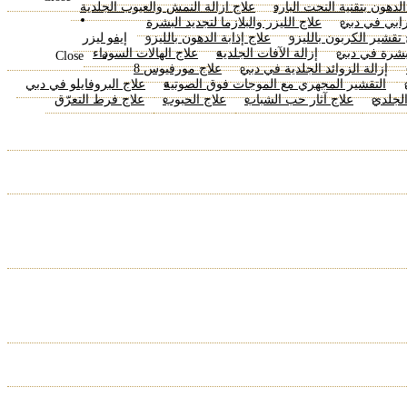
لدهون بتقنية النحت البارد
علاج ازالة النمش والعيوب الجلدية
العناية
رابي في دبي
علاج الليزر والبلازما لتجديد البشرة
بالبشرة
 تقشير الكربون بالليزر
علاج إذابة الدهون بالليزر
إيفو ليزر
بشرة في دبي
إزالة الآفات الجلدية
علاج الهالات السوداء
Close
إزالة الزوائد الجلدية في دبي
علاج مورفيوس 8
التقشير المجهري مع الموجات فوق الصوتية
علاج البروفايلو في دبي
الجلدي
علاج آثار حب الشباب
علاج الحبوب
علاج فرط التعرّق