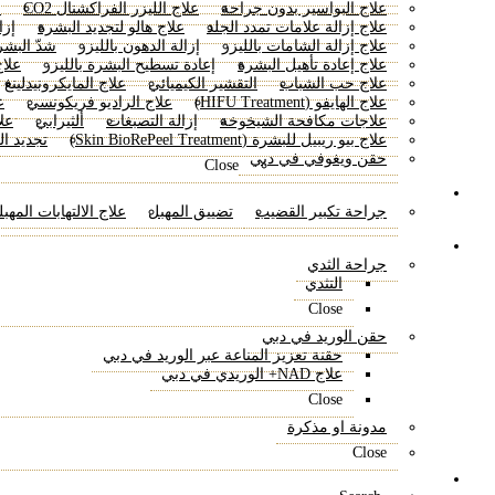
علاج البواسير بدون جراحة
علاج الليزر الفراكشنال CO2
ا
علاج إزالة علامات تمدد الجلد
علاج هالو لتجديد البشرة
إزا
علاج إزالة الشامات بالليزر
إزالة الدهون بالليزر
شدّ البشر
علاج إعادة تأهيل البشرة
إعادة تسطيح البشرة بالليزر
علاج الـ 
علاج حب الشباب
التقشير الكيميائي
علاج المايكرونيدلينغ
علاج الهايفو (HIFU Treatment)
علاج الراديو فريكونسي
ع
علاجات مكافحة الشيخوخة
إزالة التصبغات
ألثيرابي
عل
علاج بيو ريبيل للبشرة (Skin BioRePeel Treatment)
تجديد ا
حقن ويغوفي في دبي
Close
الجراحة الحميمة
جراحة تكبير القضيب
تضييق المهبل
علاج الالتهابات المهب
موارد
جراحة الثدي
التثدي
Close
حقن الوريد في دبي
حقنة تعزيز المناعة عبر الوريد في دبي
علاج NAD+ الوريدي في دبي
Close
مدونة او مذكرة
Close