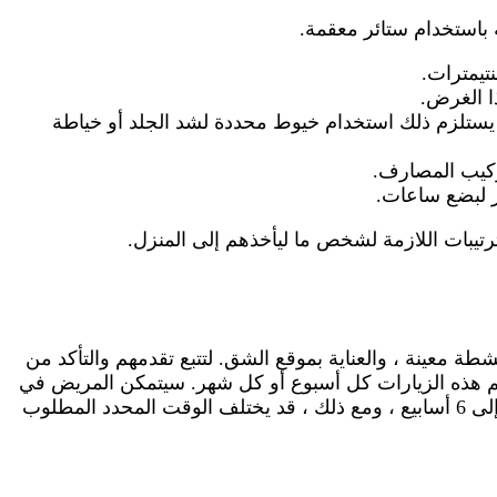
 باستخدام ستائر معقمة.
ا الغرض.
 أن يستلزم ذلك استخدام خيوط محددة لشد الجلد أو خياطة
تركيب المصارف.
ر لبضع ساعات.
ترتيبات اللازمة لشخص ما ليأخذهم إلى المنزل.
طة معينة ، والعناية بموقع الشق. لتتبع تقدمهم والتأكد من
تم هذه الزيارات كل أسبوع أو كل شهر. سيتمكن المريض في
النهاية من استئناف أنشطته المعتادة ، مثل العمل والتمارين الرياضية ، بعد فترة من إعادة التأهيل. عادة ، يستغرق هذا من 4 إلى 6 أسابيع ، ومع ذلك ، قد يختلف الوقت المحدد المطلوب