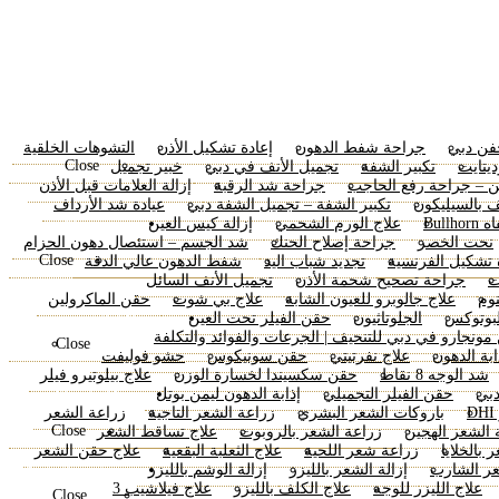
جفن دبي
جراحة شفط الدهون
إعادة تشكيل الأذن
التشوهات الخلقية
Close
يتايت
تكبير الشفة
تجميل الأنف في دبي
خبير تجميل
ن – جراحة رفع الحاجب
جراحة شد الرقبة
إزالة العلامات قبل الأذن
ف بالسيليكون
تكبير الشفة – تجميل الشفة دبي
عيادة شد الأرداف
Bull
علاج الورم الشحمي
إزالة كيس العين
حقن التجميلية
نحت الخصر
جراحة إصلاح الحنك
شد الجسم – استئصال دهون الحزام
Close
 تشكيل الفرنسية
تجديد شباب اليد
شفط الدهون عالي الدقة
ت
جراحة تصحيح شحمة الأذن
تجميل الأنف السائل
نوم
علاج جالوبرو للعيون الشابة
علاج بي شوت
حقن الماكرولين
بوتوكس
الجلوتاثيون
حقن الفيلر تحت العين
زراعة الشعر
ونجارو في دبي للتنحيف | الجرعات والفوائد والتكلفة
Close
بة الدهون
علاج نفرتيتي
حقن سونيكوس
حشو فوليفت
شد الوجه 8 نقاط
حقن سكسيندا لخسارة الوزن
علاج بيلوتيرو فيلر
بي
حقن الفيلر التجميلي
إذابة الدهون ليمن بوتل
علاجات الليزر
باروكات الشعر البشري
زراعة الشعر التاجية
زراعة الشعر
Close
 الشعر الهجين
زراعة الشعر بالروبوت
علاج تساقط الشعر
 بالخلايا
زراعة شعر اللحية
علاج الثعلبة البقعية
علاج حقن الشعر
ر الشارب
إزالة الشعر بالليزر
إزالة الوشم بالليزر
طبيب الجلدية
علاج الليزر للوجه
علاج الكلف بالليزر
علاج فيلاشيب 3
Close