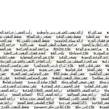
ة
شد الذراع
إزالة دهون الخد في دبي وأبوظبي
رأب الجفن | جراحة ال
جة
شد البطن
شفط دهون الذقن
تصغير ربلة الساق
شفط الدهون بود
عد فقدان الوزن
إزالة سنام الجاموس
شفط الدهون بالفيزر 4d
شد الجبي
الة زانثلازما الجفن
جراحة عضلات البطن الست
ثقب الأذن
جراحة الأن
ة
مراجعة ندبة الوجه
علاج Jawline
مراجعة الندبة الجراحية
شد الشفاه horn
ه السحري
علاج ليبوماتيك
تكبير الخد
كيفية فقدان الدهون في البطن
حة الأوعية الدموية
تصغير الذقن
علاج شد الوجه المتجهات
بعقب إعادة
لينة
شد الجزء السفلي من الجسم
رأب الحاجز الأنفي والحد من التوربينا
اه
حقن فيلرز الخد
علاج “ذراع باربي بالبوتوكس”
حقن توكسين البوتولي
ة
حقن الفيلر
فيلر فوليوما
حقن جي شوت
فيلر نيوراميس
حقن ال
قن أكوالكس
حقن الفيلر بتقنية PRP
حقن البوتوكس لغدد التعرق
حقن م
يلر سكلبترا
حقن تحلل الدهون الدهنية
حقن البوتوكس للتجاعيد
حقن إذا
زمبيك
حقن حمض الهيالورونيك
العلاج بمادة الزيومين
حشوات فولبيلا
حقن فيلر الفكين
فيلر الجسم – فيلر المؤخرة
حقن محفزات البشرة في د
ساء
زراعة الشعر بالاقتطاف
زراعة الشعر بالخلايا الجذعية
زراعة الشعر DHI
لذكور
زراعة شعر السوالف
زراعة الشعر FUT
أخصائيو الشعر
زراعة
لشعر
علاج الشعر بالليزر لتساقط
زراعة الشعر بدون ندبات
زراعة الشعر
عر الحاجب
GFC للشعر في دبي
العلاج الطبيعي لخط الشعر
زراعة شع
لصوتية
علاج ليزر بيكو
علاج إنلايتن بيكو جينيسيس
شفط الدهون بالليزر