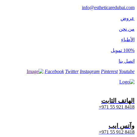
info@estheticaredubai.com
عروض
من نحن
الأطباء
100% تمويل
اتصل بنا
Facebook
Twitter
Instagram
Pinterest
Youtube
الهاتف الثابت
8418 921 55 971+
وآتس ایب
8418 912 55 971+