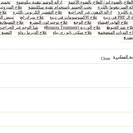
لعلاج بالضوء ليد | العلاج بالضوء الأحمر
إزالة الوشم بتقنية بيكوشور
تجميد ا
لة السرينغوما بالليزر
نحت الجسم باستخدام تقنية سكلبتشر
علاج الميزوثي
ة بالليزر
إزالة الدهون غير الجراحية
علاج التقشير الكربوني بالليزر
علاج
PRF في دبي
علاج الإكسوسومات في دبي
علاج ميرادراي
تبييض ال
علاج الهايدرافيشل
علاج الوجه
علاج توحيد لون البشرة
علاج التصبغات
لاج شد الخيوط
علاج الوردية (Rosacea Treatment)
شدّ الوجه غير الجراحي
اج الندبات المتضخمة
علاج سكين بايو ري بيل
علاج الديرما رولر
التصبغ 
لبشرة
فقدان الوزن
لية المتكررة
Close