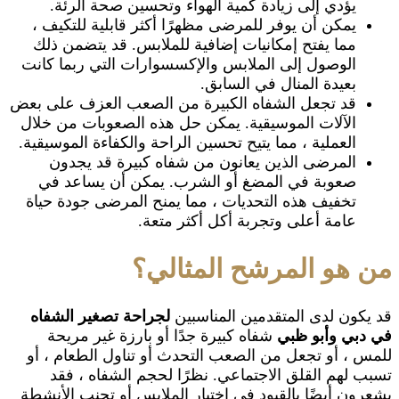
يؤدي إلى زيادة كمية الهواء وتحسين صحة الرئة.
يمكن أن يوفر للمرضى مظهرًا أكثر قابلية للتكيف ،
مما يفتح إمكانيات إضافية للملابس. قد يتضمن ذلك
الوصول إلى الملابس والإكسسوارات التي ربما كانت
بعيدة المنال في السابق.
قد تجعل الشفاه الكبيرة من الصعب العزف على بعض
الآلات الموسيقية. يمكن حل هذه الصعوبات من خلال
العملية ، مما يتيح تحسين الراحة والكفاءة الموسيقية.
المرضى الذين يعانون من شفاه كبيرة قد يجدون
صعوبة في المضغ أو الشرب. يمكن أن يساعد في
تخفيف هذه التحديات ، مما يمنح المرضى جودة حياة
عامة أعلى وتجربة أكل أكثر متعة.
من هو المرشح المثالي؟
قد يكون لدى المتقدمين المناسبين
لجراحة تصغير الشفاه
في دبي
وأبو ظبي
شفاه كبيرة جدًا أو بارزة غير مريحة
للمس ، أو تجعل من الصعب التحدث أو تناول الطعام ، أو
تسبب لهم القلق الاجتماعي. نظرًا لحجم الشفاه ، فقد
يشعرون أيضًا بالقيود في اختيار الملابس أو تجنب الأنشطة