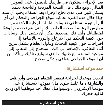
بعد الإجراء ، ستكون في طريقك للحصول على العبوس
المثالي. ومع ذلك ، فإن النتيجة المريحة والناجحة تعتمد
بشكل كبير على مدى نجاح الإجراء بعد الشفاء. يجب أن تنتبه
جيدًا خلال هذه الفترة لحماية موقع الجراحة والتحكم في أي
ألم أو تورم. ستتلقى تعليمات شاملة للرعاية اللاحقة من
ممارس الرعاية الصحية الخاص بك والتي يتم تخصيصها وفقًا
لمتطلباتك وأهدافك المحددة. يمكن أن يشمل ذلك إرشادات
حول كيفية التحكم في الانزعاج والتورم بالإضافة إلى
اقتراحات حول كيفية التحدث وتناول الطعام بشكل مريح
أثناء التعافي. بالإضافة إلى ذلك ، ستحتاج إلى الذهاب إلى
مواعيد المتابعة مع طبيبك ، الذي سيتابع تعافيك ويتأكد من
أن الموقع الجراحي يتعافى بشكل صحيح.
حدد موعد استشارة!
لتحديد موعدك
لجراحة تصغير الشفاه في دبي
وأبو ظبي
والشارقة ،
ما عليك سوى ملء نموذج الاستشارة على
موقعنا الإلكتروني ، وسيتواصل معك أحد موظفينا الودودين
لتأكيد حجزك.
حجز استشارة