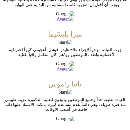
ويجب أن أقول إن التجربة كانت استثنائية من البداية حتى النهاية...
ميرا بليسّيما
زرت العيادة مؤخراً لإجراء علاج هايدرا فيشل. أعجبتني كثيراً احترافية
الأخصائية ولطف الموظفين وودّهم. كان التعامل راقياً للغاية...
تانيا راموس
العيادة نظيفة جداً وجميع الموظفين ودودون للغاية. الدكتورة عزيما طبيبتي
منذ فترة طويلة، وهي دائماً تقدم مساعدة كبيرة. يمكنك الاعتماد عليها دائماً
خاصة في أصعب الأوقات...