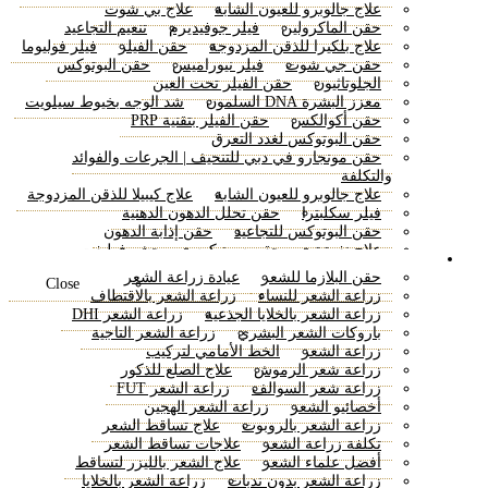
مراجعة الندبة الجراحية
شد الشفاه Bullhorn
علاج جالوبرو للعيون الشابة
علاج بي شوت
علاج الورم الشحمي
إزالة كيس العين
حقن الماكرولين
فيلر جوفيديرم
تنعيم التجاعيد
علاج شد الوجه بالخلايا الجذعية
عملية شد البطن
علاج بلكيرا للذقن المزدوجة
حقن الفيلر
فيلر فوليوما
شد الوجه السحري
علاج ليبوماتيك
تكبير الخد
حقن جي شوت
فيلر نيوراميس
حقن البوتوكس
كيفية فقدان الدهون في البطن
نحت الخصر
الجلوتاثيون
حقن الفيلر تحت العين
جراحة إصلاح الحنك
معزز البشرة DNA السلمون
شد الوجه بخيوط سيلويت
شد الجسم – استئصال دهون الحزام
شد عين البلازما
حقن أكوالكس
حقن الفيلر بتقنية PRP
علاج شفاه المدخنين
ترميم الحرق
حقن البوتوكس لغدد التعرق
جراحة الأوعية الدموية
تصغير الذقن
حقن مونجارو في دبي للتنحيف | الجرعات والفوائد
علاج شد الوجه المتجهات
بعقب إعادة تشكيل الفرنسية
والتكلفة
تجديد شباب اليد
شفط الدهون عالي الدقة
علاج جالوبرو للعيون الشابة
علاج كيبيلا للذقن المزدوجة
جراحة رفع الحاجب
شد البطن المحيطي
فيلر سكلبترا
حقن تحلل الدهون الدهنية
رفع صورة ظلية لينة
شد الجزء السفلي من الجسم
حقن البوتوكس للتجاعيد
حقن إذابة الدهون
رأب الحاجز الأنفي والحد من التوربينات
علاج نفرتيتي
حقن سونيكوس
حشو فوليفت
زراعة الشعر
جراحة تصحيح شحمة الأذن
حقن تنحيف الأنف
حشو الشفاه الروسية في دبي
حقن البلازما للشعر
عيادة زراعة الشعر
Close
حقن أوزمبيك
حقن حمض الهيالورونيك
زراعة الشعر للنساء
زراعة الشعر بالاقتطاف
العلاج بمادة الزيومين
حشوات فولبيلا
زراعة الشعر بالخلايا الجذعية
زراعة الشعر DHI
شد الوجه 8 نقاط
حقن سكسيندا لخسارة الوزن
باروكات الشعر البشري
زراعة الشعر التاجية
علاج بيلوتيرو فيلر
حقن فيلر الشفايف
حقن الرادييس
زراعة الشعر
الخط الأمامي لتركيب
حقن فقدان الوزن
حقن فيلر الفكين
زراعة شعر الرموش
علاج الصلع للذكور
فيلر الجسم – فيلر المؤخرة
زراعة شعر السوالف
زراعة الشعر FUT
حقن محفزات البشرة في دبي
حقن الفيلر التجميلي
أخصائيو الشعر
زراعة الشعر الهجين
إذابة الدهون ليمن بوتل
زراعة الشعر بالروبوت
علاج تساقط الشعر
تكلفة زراعة الشعر
علاجات تساقط الشعر
أفضل علماء الشعر
علاج الشعر بالليزر لتساقط
زراعة الشعر بدون ندبات
زراعة الشعر بالخلايا