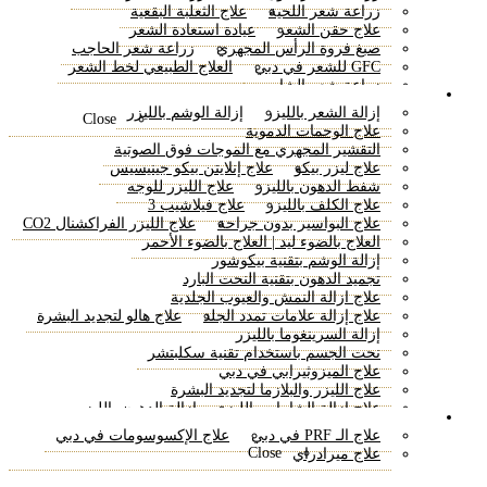
زراعة شعر اللحية
علاج الثعلبة البقعية
علاج حقن الشعر
عيادة استعادة الشعر
صبغ فروة الرأس المجهري
زراعة شعر الحاجب
GFC للشعر في دبي
العلاج الطبيعي لخط الشعر
زراعة شعر الشارب
علاجات الليزر
إزالة الشعر بالليزر
إزالة الوشم بالليزر
Close
علاج الوحمات الدموية
التقشير المجهري مع الموجات فوق الصوتية
علاج ليزر بيكو
علاج إنلايتن بيكو جينيسيس
شفط الدهون بالليزر
علاج الليزر للوجه
علاج الكلف بالليزر
علاج فيلاشيب 3
علاج البواسير بدون جراحة
علاج الليزر الفراكشنال CO2
العلاج بالضوء ليد | العلاج بالضوء الأحمر
إزالة الوشم بتقنية بيكوشور
تجميد الدهون بتقنية النحت البارد
علاج ازالة النمش والعيوب الجلدية
علاج إزالة علامات تمدد الجلد
علاج هالو لتجديد البشرة
إزالة السرينغوما بالليزر
نحت الجسم باستخدام تقنية سكلبتشر
علاج الميزوثيرابي في دبي
علاج الليزر والبلازما لتجديد البشرة
علاج إزالة الشامات بالليزر
إزالة الدهون بالليزر
طبيب الجلدية
شدّ البشرة بالليزر
إزالة الدهون غير الجراحية
علاج الـ PRF في دبي
علاج الإكسوسومات في دبي
علاج التقشير الكربوني بالليزر
Close
علاج ميرادراي
علاج تقشير الكربون بالليزر
علاج إذابة الدهون بالليزر
إيفو ليزر
علاج إعادة تأهيل البشرة