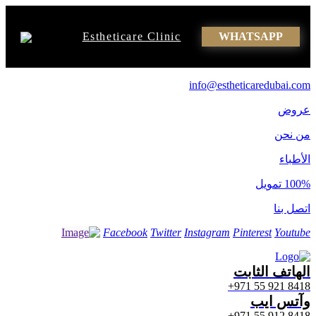
Estheticare Clinic
WHATSAPP
info@estheticaredubai.com
عروض
من نحن
الأطباء
100% تمويل
اتصل بنا
Facebook
Twitter
Instagram
Pinterest
Youtube
الهاتف الثابت
8418 921 55 971+
وآتس ایب
8418 912 55 971+