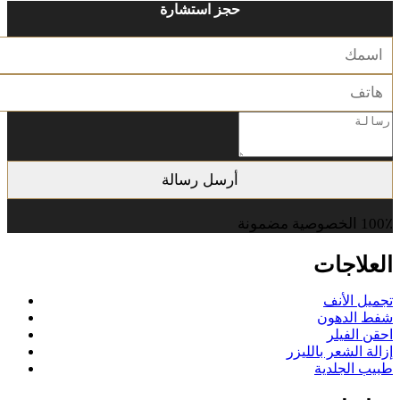
حجز استشارة
100٪ الخصوصية مضمونة
العلاجات
تجميل الأنف
شفط الدهون
احقن الفيلر
إزالة الشعر بالليزر
طبيب الجلدية