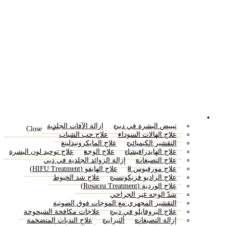
إعادة تسطيح البشرة بالليزر
العناية بالبشرة
تبييض البشرة في دبي
إزالة الآفات الجلدية
Close
علاج الهالات السوداء
علاج حب الشباب
التقشير الكيميائي
علاج المايكرونيدلينغ
علاج الهايدرافيشل
علاج الوجه
علاج توحيد لون البشرة
علاج التصبغات
إزالة الزوائد الجلدية في دبي
علاج مورفيوس 8
علاج الهايفو (HIFU Treatment)
علاج الراديو فريكونسي
علاج شد الخيوط
علاج الوردية (Rosacea Treatment)
شدّ الوجه غير الجراحي
التقشير المجهري مع الموجات فوق الصوتية
علاج البروفايلو في دبي
علاجات مكافحة الشيخوخة
إزالة التصبغات
ألثيرابي
علاج الندبات المتضخمة