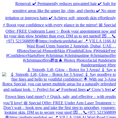
💉 Smooth, Lift, Glow – Botox for 3 Areas! 💉 Say g