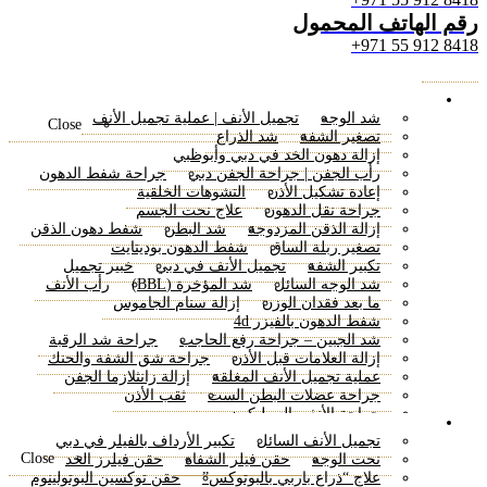
رقم الهاتف المحمول
8418 912 55 971+
Menu
الجراحة التجميلية
شد الوجه
تجميل الأنف | عملية تجميل الأنف
Close
تصغير الشفة
شد الذراع
إزالة دهون الخد في دبي وأبوظبي
رأب الجفن | جراحة الجفن دبي
جراحة شفط الدهون
إعادة تشكيل الأذن
التشوهات الخلقية
جراحة نقل الدهون
علاج نحت الجسم
إزالة الذقن المزدوجة
شد البطن
شفط دهون الذقن
تصغير ربلة الساق
شفط الدهون بوديتايت
تكبير الشفة
تجميل الأنف في دبي
خبير تجميل
شد الوجه السائل
شد المؤخرة (BBL)
رأب الأنف
ما بعد فقدان الوزن
إزالة سنام الجاموس
شفط الدهون بالفيزر 4d
شد الجبين – جراحة رفع الحاجب
جراحة شد الرقبة
إزالة العلامات قبل الأذن
جراحة شق الشفة والحنك
عملية تجميل الأنف المغلقة
إزالة زانثلازما الجفن
جراحة عضلات البطن الست
ثقب الأذن
جراحة الأنف بالسيليكون
حقن التجميلية
تكبير الشفة – تجميل الشفة دبي
عيادة شد الأرداف
تجميل الأنف السائل
تكبير الأرداف بالفيلر في دبي
شفط الدهون من الجسم
شد الفخذين
Close
نحت الوجه
حقن فيلر الشفاه
حقن فيلرز الخد
شد البطن المصغرة
مراجعة ندبة الوجه
علاج Jawline
علاج “ذراع باربي بالبوتوكس”
حقن توكسين البوتولينوم