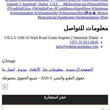
معلومات للتواصل
VILLA 1166 Al Wasl Road Umm Suqeim 2 Jumeirah Dubai
8418 912 55 971+
info@estheticaredubai.com
الصفحة الرئيسية
|
معلومات عنا
|
الأطباء
|
مدونة
|
اتصل بنا
حقوق الطبع والنشر ©
2026 - جميع الحقوق محفوظة
×
حجز استشارة