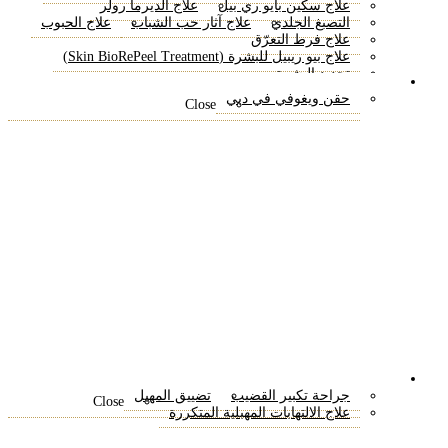
علاج سكين بايو ري بيل
علاج الديرما رولر
التصبغ الجلدي
علاج آثار حب الشباب
علاج الحبوب
علاج فرط التعرّق
علاج بيو ريبيل للبشرة (Skin BioRePeel Treatment)
تجديد البشرة
فقدان الوزن
حقن ويغوفي في دبي
Close
الجراحة الحميمة
جراحة تكبير القضيب
تضييق المهبل
Close
علاج الالتهابات المهبلية المتكررة