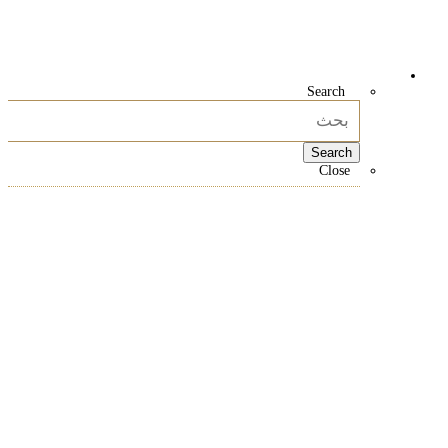
Search
حقن الوريد في دبي
حقنة تعزيز المناعة عبر الوريد في دبي
علاج NAD+ الوريدي في دبي
Close
Search
Close
مدونة او مذكرة
Close