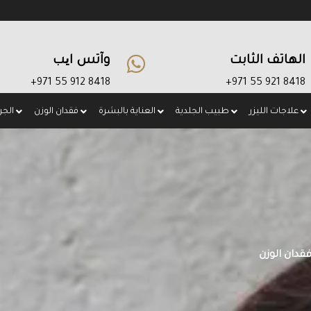
الهاتف الثابت
وآتس ایب
8418 912 55 971+
8418 921 55 971+
علاجات الليزر
طبيب الجلدية
العناية بالبشرة
فقدان الوزن
الجر
قدان الوزن