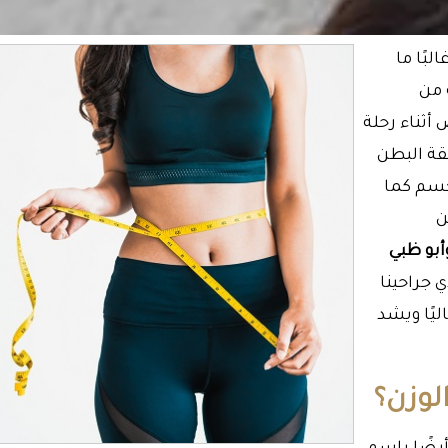
بًا ما
 من
أثناء رحلة
قة البطن
جسم كما
ن
أبو ظبي
جراحينا
ليًا ويشد
لوزن؟