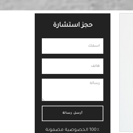
حجز استشارة
100٪ الخصوصية مضمونة