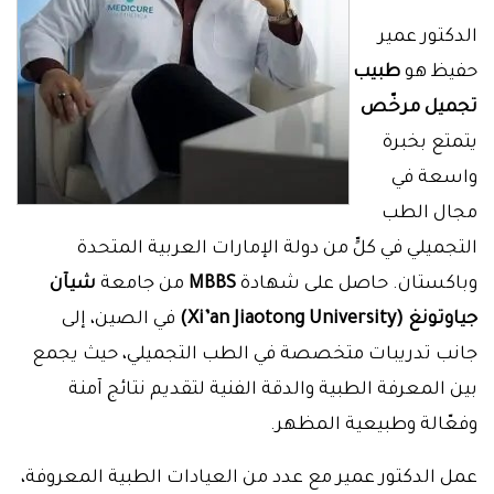
الدكتور عمير
حفيظ هو
طبيب
تجميل مرخّص
يتمتع بخبرة
واسعة في
مجال الطب
التجميلي في كلٍّ من دولة الإمارات العربية المتحدة
وباكستان. حاصل على شهادة
MBBS
من جامعة
شيآن
جياوتونغ (Xi’an Jiaotong University)
في الصين، إلى
جانب تدريبات متخصصة في الطب التجميلي، حيث يجمع
بين المعرفة الطبية والدقة الفنية لتقديم نتائج آمنة
وفعّالة وطبيعية المظهر.
عمل الدكتور عمير مع عدد من العيادات الطبية المعروفة،