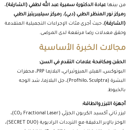
من بينها
عيادة الدكتورة سميرة عبد الله لطفي (الشارقة)
،
و
مركز نور المنظر الطبي (دبي)
، و
مركز سيليبريتيز الطبي
(الشارقة)
، حيث أجرى مئات الإجراءات التجميلية المتقدمة
وحقق معدلات رضا مرتفعة لدى المرضى.
مجالات الخبرة الأساسية
الحقن ومكافحة علامات التقدم في السن:
البوتوكس، الفيلر، الميزوثيرابي، البلازما PRP، محفزات
البشرة (Profhilo، Sculptra)، جل البلازما، شد الوجه
بالخيوط.
أجهزة الليزر والطاقة:
ليزر ثاني أكسيد الكربون الجزئي (CO₂ Fractional Laser)،
الوخز بالإبر الدقيقة مع الترددات الراديوية (SECRET DUO)،