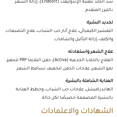
شد الجلد بتقنية الإندوليفت (Endolift)، إزالة الشعر
بالليزر المتقدم.
تجديد البشرة:
التقشير الكيميائي، علاج آثار حب الشباب، علاج التصبغات
والكلف، إزالة الثآليل والشامات.
علاج الشعر واستعادته:
العلاج بالخلايا الجذعية (Activa)، حقن البلازما PRP لتحفيز
نمو الشعر، علاجات الحقن لتخفيف تساقط الشعر.
العناية الشاملة بالبشرة:
الهايدرافيشل، علاجات حب الشباب، وخطط العناية
بالبشرة المصممة خصيصًا لكل حالة.
الشهادات والاعتمادات