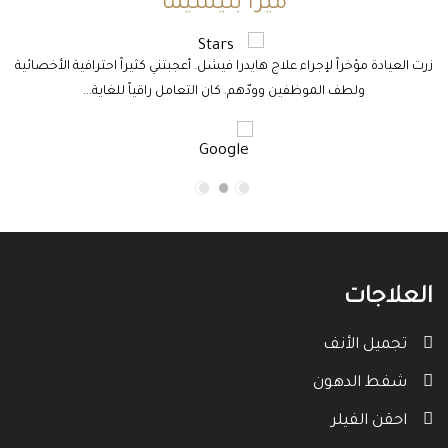
ميرا بليسّيما
زرت العيادة مؤخراً لإجراء علاج هايدرا فيشل. أعجبتني كثيراً احترافية الأخصائية
ولطف الموظفين وودّهم. كان التعامل راقياً للغاية...
م
العلاجات
تجميل الأنف
شفط الدهون
احقن الفيلر